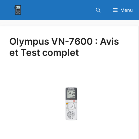
Aller
La Crème de la Crème
Menu
au
des Dictaphones au
VOIR LES OFFRES
contenu
Meilleur Prix
Olympus VN-7600 : Avis
et Test complet