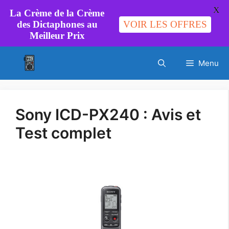
X
La Crème de la Crème
des Dictaphones au
VOIR LES OFFRES
Meilleur Prix
Aller
Menu
au
contenu
Sony ICD-PX240 : Avis et
Test complet