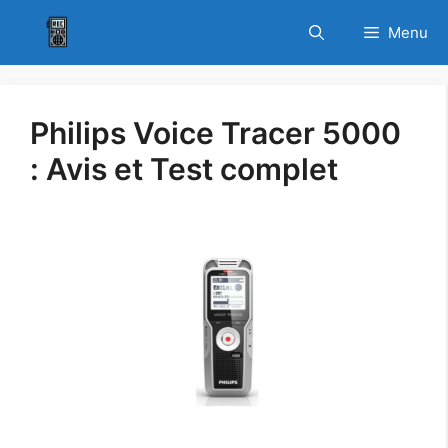
Aller
La Crème de la Crème
Menu
au
des Dictaphones au
VOIR LES OFFRES
contenu
Meilleur Prix
Philips Voice Tracer 5000
: Avis et Test complet